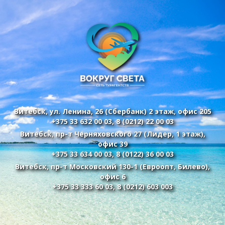
Витебск, ул. Ленина, 26 (Сбербанк) 2 этаж, офис 205
+375 33 632 00 03
,
8 (0212) 22 00 03
Витебск, пр-т Черняховского 27 (Лидер, 1 этаж),
офис 39
+375 33 634 00 03
,
8 (0122) 36 00 03
Витебск, пр-т Московский 130-1 (Евроопт, Билево),
офис 6
+375 33 333 60 03
,
8 (0212) 603 003